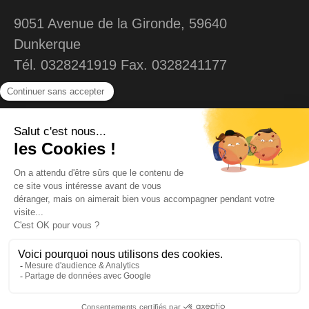
9051 Avenue de la Gironde, 59640
Dunkerque
Tél. 0328241919 Fax. 0328241177
MENU
Liens
Accueil
Contact
Echelles
Mentions légales
Plateforme individuelle
Confidentialités et
Cookies
Echafaudages
Echafaudages et
Matériels
équipements
Services
Plan de montage
© FRANCE ECHELLES