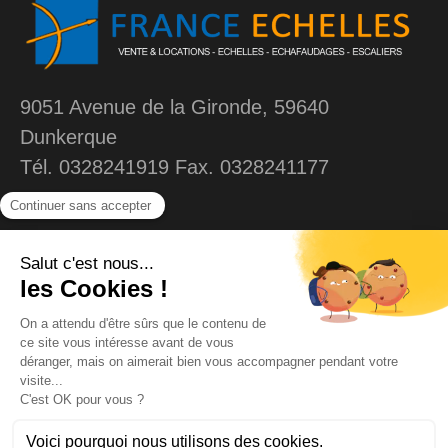
9051 Avenue de la Gironde, 59640
Dunkerque
Tél. 0328241919 Fax. 0328241177
MENU
Liens
Accueil
Contact
Echelles
Mentions légales
Plateforme individuelle
Confidentialités et
Cookies
Echafaudages
Echafaudages et
Matériels
équipements
Services
Plan de montage