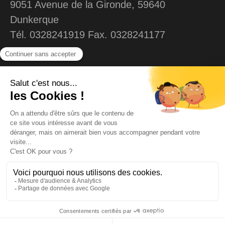
9051 Avenue de la Gironde, 59640
Dunkerque
Tél. 0328241919 Fax. 0328241177
MENU
Liens
Accueil
Contact
Echelles
Mentions légales
Plateforme individuelle
Confidentialités et
Cookies
Echafaudages
Echafaudages et
Matériels
équipements
Services
Plan de montage
© FRANCE ECHELLES
Agence SEO : Odiens