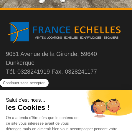
9051 Avenue de la Gironde, 59640
Dunkerque
Tél. 0328241919 Fax. 0328241177
MENU
Liens
Accueil
Contact
Echelles
Mentions légales
Plateforme individuelle
Confidentialités et
Cookies
Echafaudages