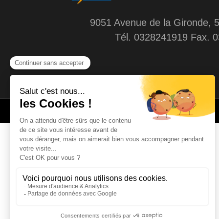
9051 Avenue de la Gironde,
Tél. 0328241919 Fax. 
© FRANCE ECHELLES