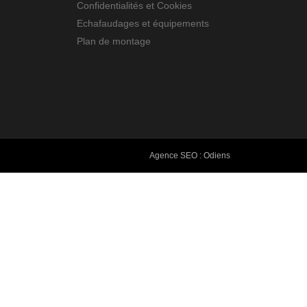
Confidentialités et Cookies
Echafaudages et équipements
Plan de montage
Agence SEO : Odiens