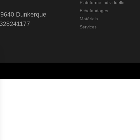
Plateforme individuelle
Echafaudages
 59640 Dunkerque
Matériels
0328241177
Services