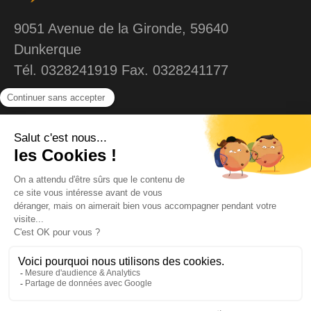
9051 Avenue de la Gironde, 59640
Dunkerque
Tél. 0328241919 Fax. 0328241177
MENU
Liens
Accueil
Contact
Echelles
Mentions légales
Plateforme individuelle
Confidentialités et
Cookies
Echafaudages
Echafaudages et
Matériels
équipements
Services
Plan de montage
© FRANCE ECHELLES